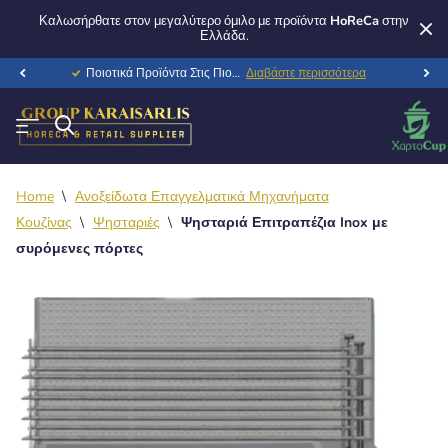
Καλωσήρθατε στον μεγαλύτερο όμιλο με προϊόντα
HoReCa
στην
Ελλάδα.
Ποιοτικά Προϊόντα Στις Πιο Ανταγωνιστικές Τιμές Της Αγοράς
Διαβάστε περισσότερα
Home
\
Ανοξείδωτα Επαγγελματικά Μηχανήματα
Κουζίνας
\
Ψησταριές
\
Ψησταριά Επιτραπέζια Inox με
συρόμενες πόρτες